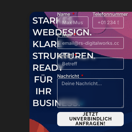
Name
Telefonnummer
STARKES
WEBDESIGN.
E-Mail
KLARE
STRUKTUREN.
Betreff
READY
Nachricht
FÜR
IHR
BUSINESS.
JETZT
UNVERBINDLICH
ANFRAGEN!