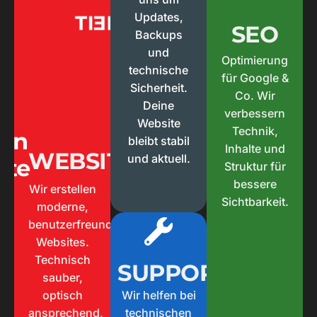
Updates,
SICHERHEIT
SEO
Backups
Regelmäßige
und
Optimierung
Wartung, bevor
technische
Probleme
für Google &
Sicherheit.
entstehen
Co. Wir
Deine
verbessern
Website
Technik,
gen
MEHR
bleibt stabil
Inhalte und
ERFAHREN
WEBSITE
und aktuell.
ite
Struktur für
bessere
Wir erstellen
Sichtbarkeit.
moderne,
benutzerfreundliche
Websites.
Technisch
ERFAHREN
SUPPORT
sauber,
MEHR
Wir helfen bei
optisch
Daten die Sinn
technischen
ansprechend,